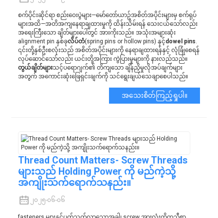
စက်ပိုင်းဆိုင်ရာ စည်းဝေးပွဲများ—မော်တော်ယာဥ်အစိတ်အပိုင်းများမှ စက်ရုပ်
များအထိ—အတိအကျနေရာချထားမှုကို ထိန်းသိမ်းရန် သေးငယ်သော်လည်း
အရေးကြီးသော ချိတ်များပေါ်တွင် အားကိုးသည်။ အသုံးအများဆုံး
alignment pin နှစ်ခု
လိပ်တံ
(spring pins or hollow pins) နှင့်
dowel pins
.
၎င်းတို့နှစ်ဦးစလုံးသည် အစိတ်အပိုင်းများကို နေရာချထားရန်နှင့် လုံခြုံစေရန်
လုပ်ဆောင်သော်လည်း ယင်းတို့အကြား ကွဲပြားမှုများကို နားလည်သည်။
တွယ်ချိတ်များ
သင့်ပရောဂျက်၏ တိကျသော ချိန်ညှိမှုလိုအပ်ချက်များ
အတွက် အကောင်းဆုံးဖြေရှင်းချက်ကို သင်ရွေးချယ်သေချာစေပါသည်။
အသေးစိတ်ကြည့်ရှုပါ။
Thread Count Matters- Screw Threads
များသည် Holding Power ကို မည်ကဲ့သို့
အကျိုးသက်ရောက်သနည်း။
၂၀၂၅-၀၆-၀၆
fasteners များနှင့်ပတ်သက်လာသောအခါ၊ screw အားလုံးကိုတူညီစွာ