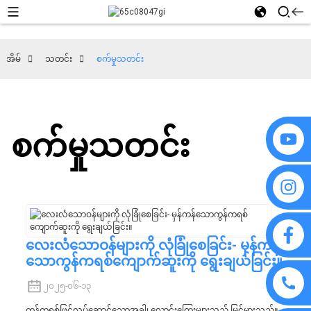
အိမ်
သတင်း
စက်မှုသတင်း
စက်မှုသတင်း
လေးလံသောဝန်များကို လုံခြုံစေခြင်း- မှန်ကန်
သောကွန်ကရစ်ကျောက်ဆူးကို ရွေးချယ်ခြင်း။
၂၀၂၅-၀၆-၁၃
ကွန်ကရစ်ဖြင့်လုပ်ဆောင်သောအခါ၊ လောင်းကြေးများသည် မြင့်မားသည်။