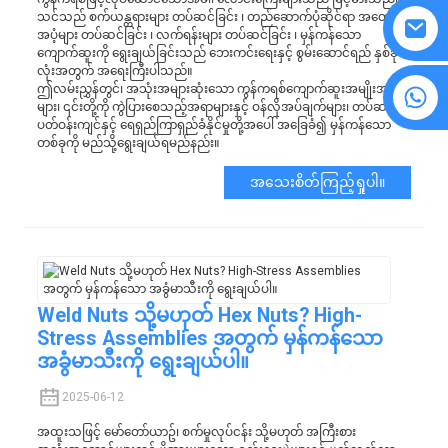
သင်သည် စက်ယန္တရားများ တပ်ဆင်ခြင်း ၊ တည်ဆောက်ပုံဆိုင်ရာ အထောက်
အပံ့များ တပ်ဆင်ခြင်း ၊ လက်ရန်းများ တပ်ဆင်ခြင်း ၊ မှန်ကန်သော
ကျောက်ဆူးကို ရွေးချယ်ခြင်းသည် ဘေးကင်းရေးနှင့် စွမ်းဆောင်ရည် နှစ်ခု
လုံးအတွက် အရေးကြီးပါသည်။
ဤလမ်းညွှန်တွင်၊ အသုံးအများဆုံးသော ကွန်ကရစ်ကျောက်ဆူးအမျိုးအစား
၈၆၁၅၅၉၄၈၆၀၆၃၈
များ၊ ၎င်းတို့ကို ကွဲပြားစေသည့်အရာများနှင့် ဝန်လိုအပ်ချက်များ၊ တပ်ဆင်မှု
ပတ်ဝန်းကျင်နှင့် ရေရှည်ကြာရှည်ခံနိုင်မှုတို့အပေါ် အခြေခံ၍ မှန်ကန်သော
တစ်ခုကို မည်သို့ရွေးချယ်ရမည်နည်း။
အသေးစိတ်ကြည့်ရှုပါ။
Weld Nuts သို့မဟုတ် Hex Nuts? High-
Stress Assemblies အတွက် မှန်ကန်သော
အခွံမာသီးကို ရွေးချယ်ပါ။
2025-06-12
အထူးသဖြင့် မော်တော်ယာဥ်၊ စက်မှုလုပ်ငန်း သို့မဟုတ် အကြီးစား