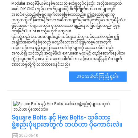
Modular အလူမီနီယမ်စနစ်များသည် စက်မှုလုပ်ငန်းသုံး အလိုအလျောက်
စနစ်၊ DIY CNC တည်ဆောက်မှုများနှင့် စိတ်ကြိုက်စက်ဘောင်များတွင်
အဆင်ပြေသည့်ဖြေရှင်းချက်တစ်ခုဖြစ်လာသည်။ ဤဖွဲ့စည်းပုံများကို
အတူတကွ ထိန်းထားနိုင်သော အဓိကအချက်များထဲမှတစ်ခုမှာ အလူမီနီယံ ပ
ရိုဖိုင်အပေါက်များအတွင်း ဝှက်ထားသော ချည်နှောင်ခြင်းဖြစ်သည်- ပုံမှန်
အားဖြင့်၊
T- slot nut
သို့မဟုတ် a
တူ nut
.
၎င်းတို့သည် ပထမတစ်ချက်တွင် ဆင်တူသည်ဟု ထင်ရသော်လည်း၊ ဤ
အချိတ်အဆက်နှစ်ခုသည် မတူညီသောအသုံးပြုမှုကိစ္စများအတွက်
သင့်လျော်စေသည့် ထူးခြားသောအင်္ဂါရပ်များကို ပေးဆောင်ပါသည်။
အကယ်၍ သင်သည် အလူမီနီယံ extrusion များဖြင့် တည်ဆောက်နေပါက၊
ကွဲပြားမှုများကို နားလည်သဘောပေါက်ပါက သင့်အား အချိန်နှင့် စိတ်ပျက်
အားငယ်မှုတို့ကို သက်သာစေနိုင်သည်။
အသေးစိတ်ကြည့်ရှုပါ။
Square Bolts နှင့် Hex Bolts- သစ်သား
ဖွဲ့စည်းပုံများအတွက် ဘယ်ဟာ ပိုကောင်းလဲ။
2025-06-10