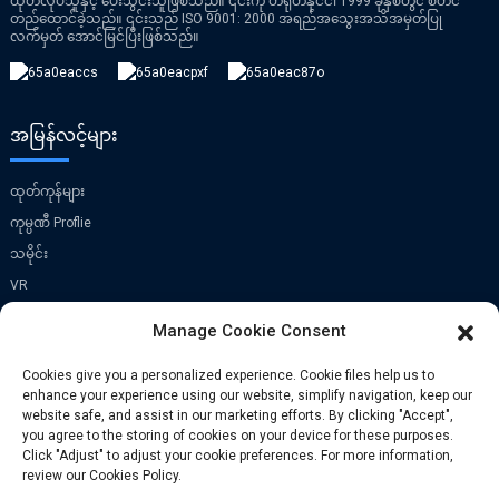
ထုတ်လုပ်သူနှင့် ပေးသွင်းသူဖြစ်သည်။ ၎င်းကို တရုတ်နိုင်ငံ၊ 1999 ခုနှစ်တွင် စတင်
တည်ထောင်ခဲ့သည်။ ၎င်းသည် ISO 9001: 2000 အရည်အသွေးအသိအမှတ်ပြု
လက်မှတ် အောင်မြင်ပြီးဖြစ်သည်။
အမြန်လင့်များ
ထုတ်ကုန်များ
ကုမ္ပဏီ Proflie
သမိုင်း
VR
Manage Cookie Consent
ဆက်သွယ်ပါ။
Cookies give you a personalized experience. Cookie files help us to
enhance your experience using our website, simplify navigation, keep our
Xi Zhen He ရွာ၊ Zhong Tang မြို့၊ Bin Hai
website safe, and assist in our marketing efforts. By clicking "Accept",
ခရိုင်၊ Tian Jin၊ တရုတ်နိုင်ငံ
you agree to the storing of cookies on your device for these purposes.
Click "Adjust" to adjust your cookie preferences. For more information,
ဖုန်း: +86-029-81165337
review our Cookies Policy.