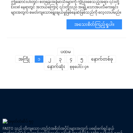
ဤဆောင်းပါးတွင်၊ စတုရန်းအခွံမာသီးများကို ကွဲပြားစေသည့်အရာ၊ ၎င်းတို့
Excel နေရာတွင် အဘယ်ကြောင့် ၎င်းတို့သည် အချို့သောအပလီကေးရှင်း
များအတွက် စမတ်ကျသောရွေးချယ်မှုဖြစ်နေဆဲဖြစ်သည်ကို လေ့လာပါမည်။
အသေးစိတ်ကြည့်ရှုပါ။
ပထမ
အကြို
၁
၂
၃
၄
၅
နောက်တစ်ခု
နောက်ဆုံး
စုစုပေါင်း ၄၈
FASTO သည် တိကျသော ဟာ့ဒ်ဝဲအစိတ်အပိုင်းများအတွက် ပရော်ဖက်ရှင်နယ်