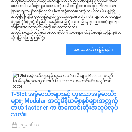
အသုံးအဆောင်များတွင် ဖိအားများသော စည်းဝေးပွဲများနှင့် ပတ်သက်လာ
သောအခါ- သင်ရွေးချယ်သော အခွံမာသီးအမျိုးအစားသည် ကြီးမားသော
ခြားနားချက်ဖြစ်စေနိုင်သည်။ hex အခွံမာသီးများကို ကျယ်ကျယ်ပြန့်ပြန့်
အသုံးပြုကြပြီး မှတ်မိရန်လွယ်ကူသော်လည်း၊ weld nuts များသည် တာရှည်
ခံမှုနှင့် ခိုင်ခံ့မှုတို့ကို ညှိနှိုင်းမရနိုင်သည့် ပုံသေတည်နေရာစည်းဝေးပွဲများတွင်
သီးခြားအားသာချက်များကို ပေးဆောင်သည်။
အလုပ်အတွက် သင့်လျော်သော ချိတ်ကို သင်ရွေးချယ်နိုင်စေရန် ကွဲပြားမှုများ
ကို ခွဲခြမ်းကြည့်ကြပါစို့။
အသေးစိတ်ကြည့်ရှုပါ။
T-Slot အခွံမာသီးများနှင့် တူသောအခွံမာသီး
များ- Modular အလူမီနီယမ်စနစ်များအတွက်
ဘယ် fastener က အကောင်းဆုံးအလုပ်လုပ်
သလဲ။
၂၀၂၅-၀၆-၁၁