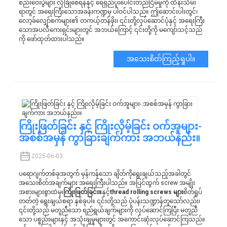
စည်းဝေးပွဲများ လုံခြုံစေရန်နှင့် ရေရှည်ပူးပေါင်းတည်ငြိမ်မှုကို ထိန်းသိမ်း
ရာတွင် အရေးကြီးသောအခန်းကဏ္ဍမှ ပါဝင်ပါသည်။ ဤဆောင်းပါးတွင်၊
လော့ခ်လျှော်စက်များ၏ တကယ့်တန်ဖိုး၊ ၎င်းတို့လုပ်ဆောင်ပုံနှင့် အရေးကြီး
သောအပလီကေးရှင်းများတွင် အဘယ်ကြောင့် ၎င်းတို့ကို မကျော်သင့်သည်
ကို ဖော်ထုတ်ထားပါသည်။
အသေးစိတ်ကြည့်ရှုပါ။
ကြိုးဖြတ်ခြင်း နှင့် ကြိုးလှိမ့်ခြင်း ဝက်အူများ-
အစစ်အမှန် ကွာခြားချက်ကား အဘယ်နည်း။
2025-06-03
ပရောဂျက်တစ်ခုအတွက် မှန်ကန်သော ချိတ်ကိုရွေးချယ်သည့်အခါတွင်
အသေးစိတ်အချက်များ အရေးကြီးပါသည်။ အပြင်ထွက် screw အမျိုး
အစားများစွာထဲမှ၊
ကြိုးဖြတ်ခြင်း။
နှင့်
thread rolling screws များ
စိတ်ရှုပ်
တတ်တဲ့ ရွေးချယ်စရာ နှစ်ခုပါ။ ၎င်းတို့သည် ပုံပန်းသဏ္ဍာန်တူသော်လည်း၊
၎င်းတို့သည် မတူညီသော ရည်ရွယ်ချက်များကို လုပ်ဆောင်ကြပြီး မတူညီ
သော ပစ္စည်းများနှင့် အသုံးချမှုများတွင် အကောင်းဆုံးလုပ်ဆောင်ကြသည်။