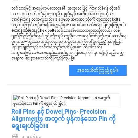
သစ်သားဖြင့် အလုပ်လုပ်သောအခါ—အထူးသဖြင့် ကြာရှည်ခံရန် လိုအပ်
သော အဆောက်အဦများ—သည် ပစ္စည်းနှင့် အတိုင်းအတာများကိုသာ
အာရုံစိုက်ရန် လွယ်ကူသည်။ ဒါပေမယ့် အရာအားလုံးကို တွဲထားတဲ့ bolts
တွေအကြောင်း စဉ်းစားဖို့ ခေတ္တရပ်ဖူးလား။ နှစ်ယောက်စလုံး မြင်ဖူးကြမှာပါ။
စတုရန်းတုံးများ
နှင့်
hex bolts
သစ်သားအိမ်ဆောက်ရာမှာသုံးတယ်။ တစ်
ချက်ကြည့်လိုက်လျှင် ၎င်းတို့သည် တူညီသောအလုပ်တစ်ခုကို လုပ်ဆောင်နေ
ပုံရသည်—သို့သော် အမှန်တရားမှာ သင့်ပရောဂျက်ပေါ် မူတည်၍ နှစ်ခုကြား
ခြားနားချက်သည် သင်ထင်သည်ထက် ပိုအရေးကြီးပါသည်။
အထူးသဖြင့် သစ်သားတည်ဆောက်မှုအခြေအနေတွင် ၎င်းတို့ကို မည်သည့်
အရာက ခြားနားစေသည်ကို ကြည့်ကြပါစို့။
အသေးစိတ်ကြည့်ရှုပါ။
Roll Pins နှင့် Dowel Pins- Precision
Alignments အတွက် မှန်ကန်သော Pin ကို
ရွေးချယ်ခြင်း။
၂၀၂၅-၀၆-၀၉