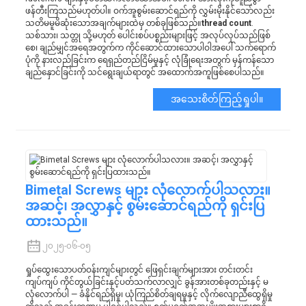
ဖန်တီးကြသည်မဟုတ်ပါ။ ဝက်အူစွမ်းဆောင်ရည်ကို လွှမ်းမိုးနိုင်သော်လည်း
သတိမမူမိဆုံးသောအချက်များထဲမှ တစ်ခုဖြစ်သည်။
thread count
.
သစ်သား၊ သတ္တု သို့မဟုတ် ပေါင်းစပ်ပစ္စည်းများဖြင့် အလုပ်လုပ်သည်ဖြစ်
စေ၊ ချည်မျှင်အရေအတွက်က ကိုင်ဆောင်ထားသောပါဝါအပေါ် သက်ရောက်
ပုံကို နားလည်ခြင်းက ရေရှည်တည်ငြိမ်မှုနှင့် လုံခြုံရေးအတွက် မှန်ကန်သော
ချည်နှောင်ခြင်းကို သင်ရွေးချယ်ရာတွင် အထောက်အကူဖြစ်စေပါသည်။
အသေးစိတ်ကြည့်ရှုပါ။
Bimetal Screws များ လုံလောက်ပါသလား။
အဆင့်၊ အလွှာနှင့် စွမ်းဆောင်ရည်ကို ရှင်းပြ
ထားသည်။
၂၀၂၅-၀၆-၀၅
ရှုပ်ထွေးသောပတ်ဝန်းကျင်များတွင် ဖြေရှင်းချက်များအား တင်းတင်း
ကျပ်ကျပ် ကိုင်တွယ်ခြင်းနှင့်ပတ်သက်လာလျှင် ခွန်အားတစ်ခုတည်းနှင့် မ
လုံလောက်ပါ — ခံနိုင်ရည်ရှိမှု၊ ယုံကြည်စိတ်ချရမှုနှင့် လိုက်လျောညီထွေရှိမှု