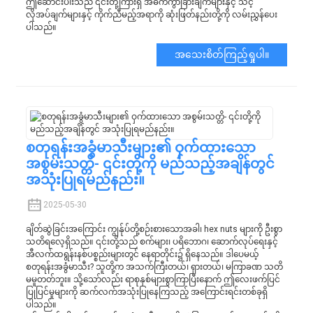
ဤဆောင်းပါးသည် ၎င်းတို့ကြားရှိ အဓိကကွာခြားချက်များနှင့် သင့်
လိုအပ်ချက်များနှင့် ကိုက်ညီမည့်အရာကို ဆုံးဖြတ်နည်းတို့ကို လမ်းညွှန်ပေး
ပါသည်။
အသေးစိတ်ကြည့်ရှုပါ။
စတုရန်းအခွံမာသီးများ၏ ဝှက်ထားသော
အစွမ်းသတ္တိ- ၎င်းတို့ကို မည်သည့်အချိန်တွင်
အသုံးပြုရမည်နည်း။
2025-05-30
ချိတ်ဆွဲခြင်းအကြောင်း ကျွန်ုပ်တို့စဉ်းစားသောအခါ၊ hex nuts များကို ဦးစွာ
သတိရလေ့ရှိသည်။ ၎င်းတို့သည် စက်များ၊ ပရိဘောဂ၊ ဆောက်လုပ်ရေးနှင့်
အီလက်ထရွန်းနစ်ပစ္စည်းများတွင် နေရာတိုင်း၌ ရှိနေသည်။ ဒါပေမယ့်
စတုရန်းအခွံမာသီး? သူတို့က အသက်ကြီးတယ်၊ ရှားတယ်၊ မကြာခဏ သတိ
မမူတတ်ဘူး။ သို့သော်လည်း ရာစုနှစ်များစွာကြာပြီးနောက် ဤလေးဖက်ပြင်
ပြုပြင်မှုများကို ဆက်လက်အသုံးပြုနေကြသည့် အကြောင်းရင်းတစ်ခုရှိ
ပါသည်။