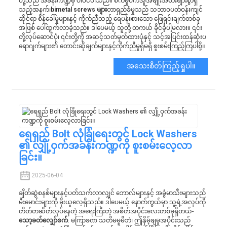
တို့သည် အခန်းကဏ္ဍမှ ပါဝင်ပါသည်။ စက်မှုဝက်အူအမျိုးအစားများစွာရှိ
သည့်အနက်၊
bimetal screws များ
တာရှည်ခံမှုသည် သဘာဝပတ်ဝန်းကျင်
ဆိုင်ရာ စိန်ခေါ်မှုများနှင့် ကိုက်ညီသည့် ရေပန်းစားသော ဖြေရှင်းချက်တစ်ခု
အဖြစ် ပေါ်ထွက်လာခဲ့သည်။ ဒါပေမယ့် သူတို့ တကယ် ခိုင်ခံ့ပါ့မလား။ ၎င်း
တို့လုပ်ဆောင်ပုံ၊ ၎င်းတို့ကို အဆင့်သတ်မှတ်ထားပုံနှင့် သင့်အပြင်းထန်ဆုံးပ
ရောဂျက်များ၏ တောင်းဆိုချက်များနှင့်ကိုက်ညီမှုရှိမရှိ စူးစမ်းကြည့်ကြပါစို့။
အသေးစိတ်ကြည့်ရှုပါ။
ရေရှည် Bolt လုံခြုံရေးတွင် Lock Washers
၏ လျှို့ဝှက်အခန်းကဏ္ဍကို စူးစမ်းလေ့လာ
ခြင်း။
2025-06-04
ချိတ်ဆွဲစနစ်များနှင့်ပတ်သက်လာလျှင် ဘောလ်များနှင့် အခွံမာသီးများသည်
မီးမောင်းများကို ခိုးယူလေ့ရှိသည်။ ဒါပေမယ့် နောက်ကွယ်မှာ သူ့ရဲ့အလုပ်ကို
တိတ်တဆိတ်လုပ်နေတဲ့ အရေးကြီးတဲ့ အစိတ်အပိုင်းလေးတစ်ခုရှိတယ်-
သော့ခတ်လျှော်စက်
. မကြာခဏ သတိမမူမိဘဲ၊ ဤနှိမ့်ချမှုအပိုင်းသည်